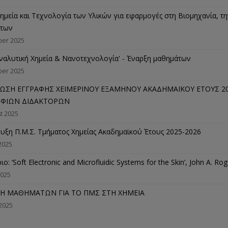
ημεία και Τεχνολογία των Υλικών για εφαρμογές στη Βιομηχανία, τη
άτων
ber 2025
ναλυτική Χημεία & Νανοτεχνολογία' - Έναρξη μαθημάτων
ber 2025
ΩΣΗ ΕΓΓΡΑΦΗΣ ΧΕΙΜΕΡΙΝΟΥ ΕΞΑΜΗΝΟΥ ΑΚΑΔΗΜΑΪΚΟΥ ΕΤΟΥΣ 20
ΦΙΩΝ ΔΙΔΑΚΤΟΡΩΝ
t 2025
υξη Π.Μ.Σ. Τμήματος Χημείας Ακαδημαϊκού Έτους 2025-2026
2025
ιο: ‘Soft Electronic and Microfluidic Systems for the Skin’, John A. Rog
2025
Η ΜΑΘΗΜΑΤΩΝ ΓΙΑ ΤΟ ΠΜΣ ΣΤΗ ΧΗΜΕΙΑ
 2025