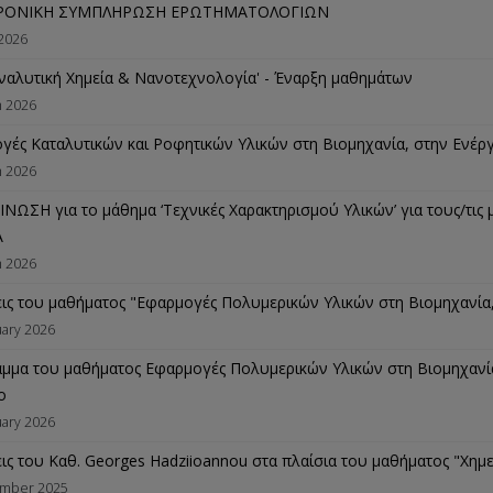
ΡΟΝΙΚΗ ΣΥΜΠΛΗΡΩΣΗ ΕΡΩΤΗΜΑΤΟΛΟΓΙΩΝ
 2026
ναλυτική Χημεία & Νανοτεχνολογία' - Έναρξη μαθημάτων
h 2026
γές Καταλυτικών και Ροφητικών Υλικών στη Βιομηχανία, στην Ενέργ
h 2026
ΝΩΣΗ για το μάθημα ‘Τεχνικές Χαρακτηρισμού Υλικών’ για τους/τις 
Α
h 2026
εις του μαθήματος "Εφαρμογές Πολυμερικών Υλικών στη Βιομηχανία,
uary 2026
μμα του μαθήματος Εφαρμογές Πολυμερικών Υλικών στη Βιομηχανία, 
ο
uary 2026
εις του Καθ. Georges Hadziioannou στα πλαίσια του μαθήματος "Χημ
mber 2025