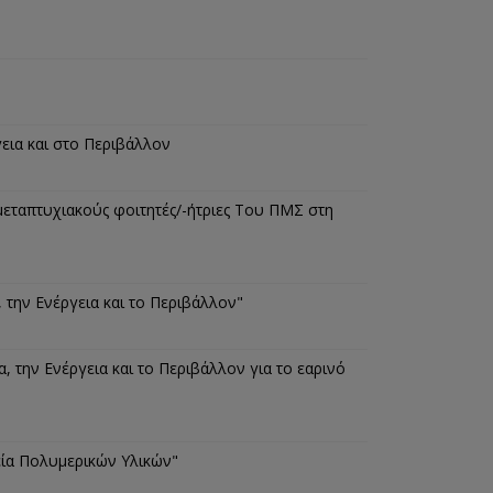
εια και στο Περιβάλλον
μεταπτυχιακούς φοιτητές/-ήτριες Του ΠΜΣ στη
 την Ενέργεια και το Περιβάλλον"
την Ενέργεια και το Περιβάλλον για το εαρινό
εία Πολυμερικών Υλικών"