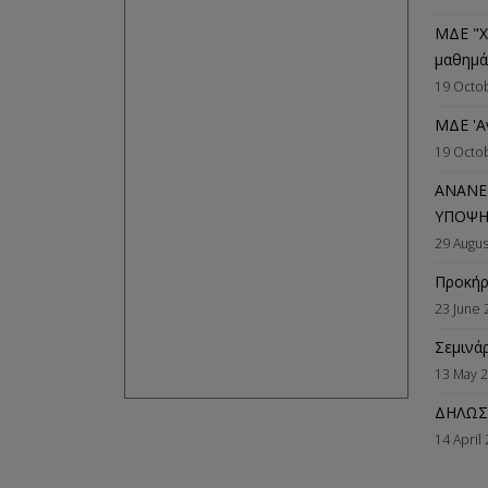
ΜΔΕ "Χ
μαθημ
19 Octo
ΜΔΕ 'Α
19 Octo
ΑΝΑΝΕ
ΥΠΟΨΗ
29 Augus
Προκήρ
23 June 
Σεμινάρ
13 May 
ΔΗΛΩΣ
14 April