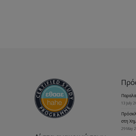
Πρό
Παραλα
13 July 
Πρόσκλ
στη Χη
29 May 