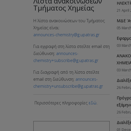
Λίστα ανακοινώσεων
ΗΛΕΚΤ
Τμήματος Χημείας
21 April
ΜΔΕ 'Α
Η λίστα ανακοινώσεων του Τμήματος
Χημείας είναι:
05 Marc
announces-chemistry@g.upatras.gr
Εφαρμο
03 Marc
Για εγγραφή στη λίστα στείλτε email στη
διεύθυνση:
announces-
ΑΝΑΚΟΙ
chemistry+subscribe@g.upatras.gr
ΧΗΜΕΙ
03 Marc
Για διαγραφή από τη λίστα στείλτε
email στη διεύθυνση:
announces-
Διαλέξ
chemistry+unsubscribe@g.upatras.gr
26 Febr
Πρόγρα
Περισσότερες πληροφορίες
εδώ
.
εξάμην
26 Febr
Διαλέξ
01 Dece