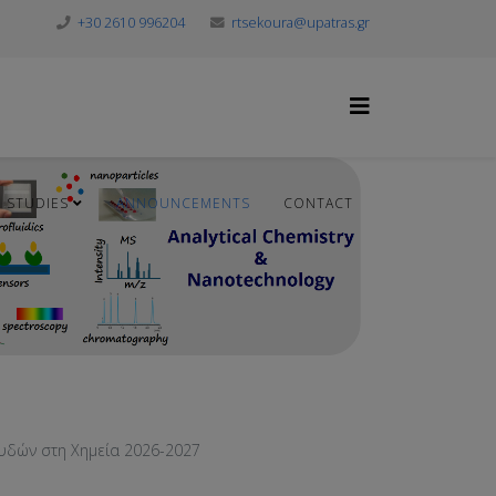
+30 2610 996204
rtsekoura@upatras.gr
STUDIES
ANNOUNCEMENTS
CONTACT
υδών στη Χημεία 2026-2027