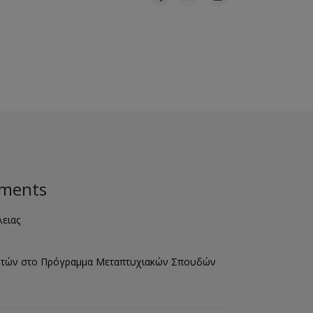
ements
ειας
τητών στο Πρόγραμμα Μεταπτυχιακών Σπουδών