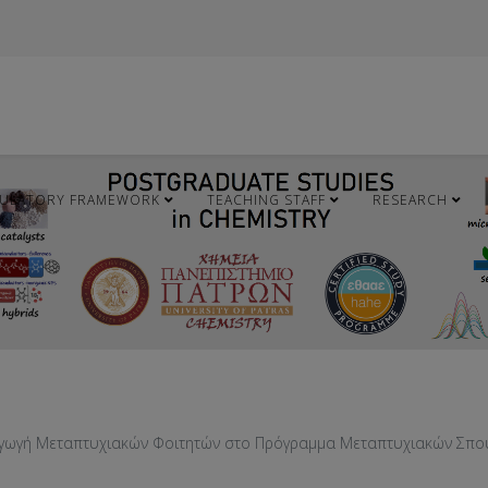
ULATORY FRAMEWORK
TEACHING STAFF
RESEARCH
αγωγή Μεταπτυχιακών Φοιτητών στο Πρόγραμμα Μεταπτυχιακών Σπο