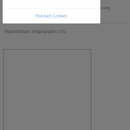
Για διαγραφή από τη λίστα στείλτε email στη διεύθυνση:
announces-chemistry+unsubscribe@g.upatras.gr
Πολιτική Cookies
Περισσότερες πληροφορίες
εδώ
.