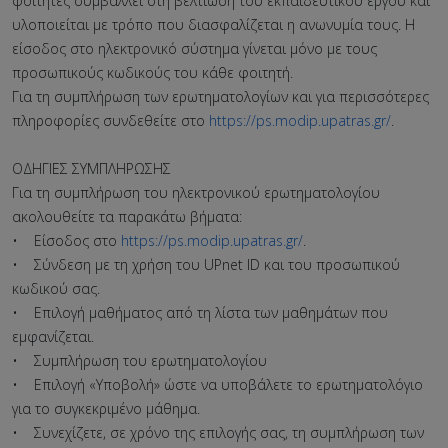
φοιτητές συμβάλλει στη βελτίωση του εκπαιδευτικού έργου και
υλοποιείται με τρόπο που διασφαλίζεται η ανωνυμία τους. Η
είσοδος στο ηλεκτρονικό σύστημα γίνεται μόνο με τους
προσωπικούς κωδικούς του κάθε φοιτητή.
Για τη συμπλήρωση των ερωτηματολογίων και για περισσότερες
πληροφορίες συνδεθείτε στο
https://ps.modip.upatras.gr/
.
ΟΔΗΓΙΕΣ ΣΥΜΠΛΗΡΩΣΗΣ
Για τη συμπλήρωση του ηλεκτρονικού ερωτηματολογίου
ακολουθείτε τα παρακάτω βήματα:
• Είσοδος στο
https://ps.modip.upatras.gr/
.
• Σύνδεση με τη χρήση του UPnet ID και του προσωπικού
κωδικού σας.
• Επιλογή μαθήματος από τη λίστα των μαθημάτων που
εμφανίζεται.
• Συμπλήρωση του ερωτηματολογίου
• Επιλογή «Υποβολή» ώστε να υποβάλετε το ερωτηματολόγιο
για το συγκεκριμένο μάθημα.
• Συνεχίζετε, σε χρόνο της επιλογής σας, τη συμπλήρωση των