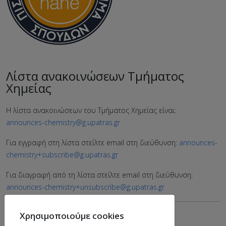
Λίστα ανακοινώσεων Τμήματος
Χημείας
Η λίστα ανακοινώσεων του Τμήματος Χημείας είναι:
announces-chemistry@g.upatras.gr
Για εγγραφή στη λίστα στείλτε email στη διεύθυνση:
announces-
chemistry+subscribe@g.upatras.gr
Για διαγραφή από τη λίστα στείλτε email στη διεύθυνση:
announces-chemistry+unsubscribe@g.upatras.gr
Χρησιμοποιούμε cookies
Περισσότερες πληροφορίες
εδώ
.