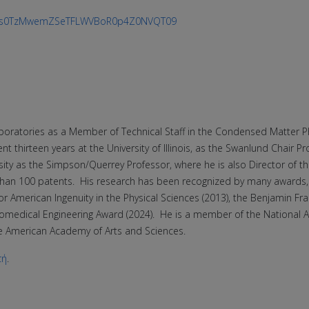
d=VSs0TzMwemZSeTFLWVBoR0p4Z0NVQT09
Laboratories as a Member of Technical Staff in the Condensed Matter 
 thirteen years at the University of Illinois, as the Swanlund Chair P
ity as the Simpson/Querrey Professor, where he is also Director of th
han 100 patents. His research has been recognized by many awards, i
r American Ingenuity in the Physical Sciences (2013), the Benjamin Fra
iomedical Engineering Award (2024). He is a member of the National 
e American Academy of Arts and Sciences.
τή
.