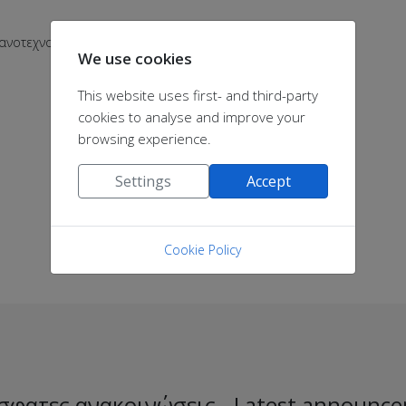
ανοτεχνολογίας
We use cookies
This website uses first- and third-party
cookies to analyse and improve your
browsing experience.
Settings
Accept
Cookie Policy
σφατες ανακοινώσεις - Latest announc