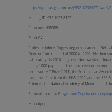
https://upatras-gr.zoom.us/j/95210238427?pw
Meeting ID: 952 1023 8427
Passcode: 435385
Short CV
Professor John A. Rogers began his career at Bell 
Director from the end of 2000 to 2002. He then spent
Laboratory. In 2016, he joined Northwestern Univers
nearly 1000 papers and he is co-inventor on more t
Lemelson-MIT Prize (2011), the Smithsonian Award fo
the James Prize from the NAS (2022) and the IEEE B
Sciences, the National Academy of Medicine and th
Επισυνάπτεται το
Βιογραφικό Σημείωμα του ομιλη
Με εκτίμηση