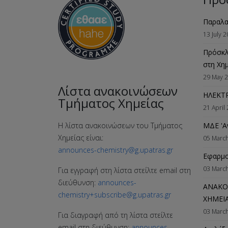
Παραλα
13 July 
Πρόσκλ
στη Χη
29 May 
Λίστα ανακοινώσεων
ΗΛΕΚΤ
Τμήματος Χημείας
21 April
ΜΔΕ 'Α
Η λίστα ανακοινώσεων του Τμήματος
Χημείας είναι:
05 Marc
announces-chemistry@g.upatras.gr
Εφαρμο
03 Marc
Για εγγραφή στη λίστα στείλτε email στη
διεύθυνση:
announces-
ΑΝΑΚΟΙ
chemistry+subscribe@g.upatras.gr
ΧΗΜΕΙ
03 Marc
Για διαγραφή από τη λίστα στείλτε
email στη διεύθυνση:
announces-