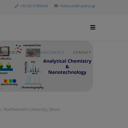
+30 2610 996204
rtsekoura@upatras.gr
STUDIES
ANNOUNCEMENTS
CONTACT
, Northwestern University, Illinois