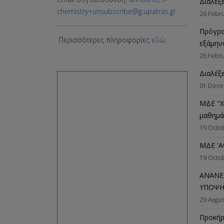
Διαλέξ
chemistry+unsubscribe@g.upatras.gr
26 Febr
Πρόγρα
Περισσότερες πληροφορίες
εδώ
.
εξάμην
26 Febr
Διαλέξ
01 Dece
ΜΔΕ "Χ
μαθημ
19 Octo
ΜΔΕ 'Α
19 Octo
ΑΝΑΝΕ
ΥΠΟΨΗ
29 Augus
Προκήρ