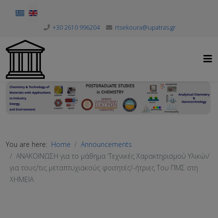
Select your language
+30 2610 996204
rtsekoura@upatras.gr
You are here:
Home
Announcements
ΑΝΑΚΟΙΝΩΣΗ για το μάθημα ‘Τεχνικές Χαρακτηρισμού Υλικών’
για τους/τις μεταπτυχιακούς φοιτητές/-ήτριες Του ΠΜΣ στη
ΧΗΜΕΙΑ