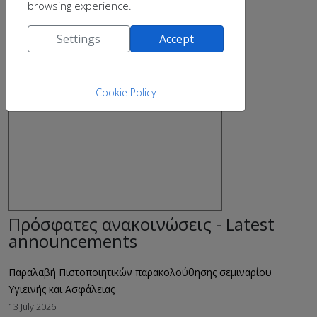
browsing experience.
Settings
Accept
Cookie Policy
Πρόσφατες ανακοινώσεις - Latest
announcements
Παραλαβή Πιστοποιητικών παρακολούθησης σεμιναρίου
Υγιεινής και Ασφάλειας
13 July 2026