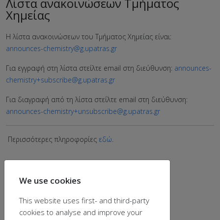
Λίστα ανακοινώσεων Τμήματος
Χημείας
Η λίστα ανακοινώσεων του Τμήματος Χημείας είναι:
announces-chemistry@g.upatras.gr
Για εγγραφή στη λίστα στείλτε email στη διεύθυνση:
announces-
chemistry+subscribe@g.upatras.gr
Για διαγραφή από τη λίστα στείλτε email στη διεύθυνση:
announces-chemistry+unsubscribe@g.upatras.gr
Περισσότερες πληροφορίες
εδώ
.
We use cookies
This website uses first- and third-party
cookies to analyse and improve your